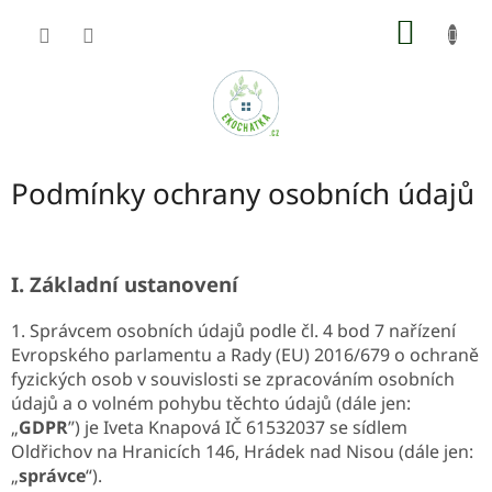
Přejít
NÁKUP
na
obsah
KOŠÍK
Podmínky ochrany osobních údajů
I.
Základní ustanovení
1. Správcem osobních údajů podle čl. 4 bod 7 nařízení
Evropského parlamentu a Rady (EU) 2016/679 o ochraně
fyzických osob v souvislosti se zpracováním osobních
údajů a o volném pohybu těchto údajů (dále jen:
„
GDPR
”) je Iveta Knapová IČ 61532037 se sídlem
Oldřichov na Hranicích 146, Hrádek nad Nisou (dále jen:
„
správce
“).