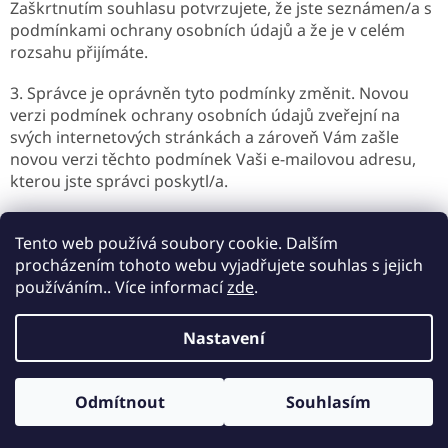
Zaškrtnutím souhlasu potvrzujete, že jste seznámen/a s
podmínkami ochrany osobních údajů a že je v celém
rozsahu přijímáte.
3. Správce je oprávněn tyto podmínky změnit. Novou
verzi podmínek ochrany osobních údajů zveřejní na
svých internetových stránkách a zároveň Vám zašle
novou verzi těchto podmínek Vaši e-mailovou adresu,
kterou jste správci poskytl/a.
Tento web používá soubory cookie. Dalším
Tyto podmínky nabývají účinnosti dnem 25.5.2018.
procházením tohoto webu vyjadřujete souhlas s jejich
používáním.. Více informací
zde
.
Z
á
Nastavení
Vytvořil Shoptet
p
a
t
Odmítnout
Souhlasím
Copyright 2026
Ekochatka.cz
. Všechna práva vyhrazena.
í