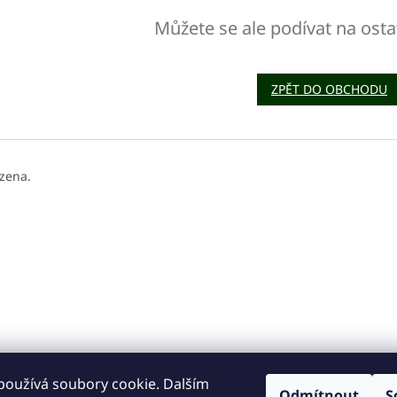
Můžete se ale podívat na osta
ZPĚT DO OBCHODU
zena.
používá soubory cookie. Dalším
Odmítnout
S