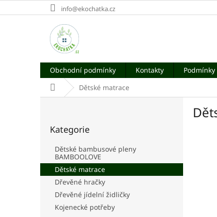
Přejít
info@ekochatka.cz
na
obsah
Obchodní podmínky
Kontakty
Podmínky 
Domů
Dětské matrace
P
Dět
o
Přeskočit
s
Kategorie
kategorie
t
r
Dětské bambusové pleny
a
BAMBOOLOVE
n
Dětské matrace
n
Dřevěné hračky
í
Dřevěné jídelní židličky
p
a
Kojenecké potřeby