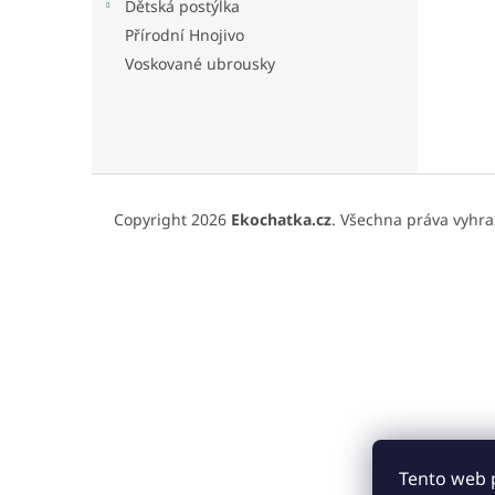
n
Dětská postýlka
e
Přírodní Hnojivo
l
Voskované ubrousky
Z
á
Copyright 2026
Ekochatka.cz
. Všechna práva vyhra
p
a
t
í
Tento web 