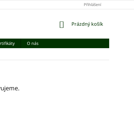
Přihlášení
NÁKUPNÍ
Prázdný košík
KOŠÍK
rtifikáty
O nás
vujeme.