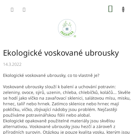
Přejít
NÁKUP
na
obsah
KOŠÍK
Ekologické voskované ubrousky
14.3.2022
Ekologické voskované ubrousky, co to vlastně je?
Voskované ubrousky slouží k balení a uchování potravin:
zeleniny, ovoce, sýrů, uzenin, chleba, chlebíčků, koláčů... Skvěle
se hodí jako víčko na zavařovací sklenici, salátovou mísu, misku,
hrnec, talíř nebo hrnek. Zatímco sklenice nebo hrnec mají
pokličku, víčko, zbývající nádoby jsou problém. Nejčastěji
používáme potravinářskou fólii nebo alobal.
Ekologické opakovaně použitelné materiály jsou skvělou
alternativou. Voskované ubrousky jsou hezčí a zároveň z
přírodních surovin. Otázkou je pouze kvalita vosku, kterým jsou