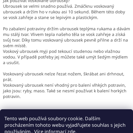
Jak používat voskované ubrousky?
Ubrousek se velmi snadno používá. Zmáčknu voskovaný
ubrousek a držím ho v rukou asi 10 sekund. Během této doby
se vosk zahřeje a stane se lepivým a plastickým.
Po zabalení potraviny držím ubrousek teplýma rukama a dávám
mu stálý tvar. Vlivem tepla našeho těla se vosk zahřeje a získá
svůj tvar. Díky tomu voskovaný ubrousek pevně přilne a drží na
svém místě.
Voskový ubrousek myji pod tekoucí studenou nebo vlažnou
vodou. V případě potřeby jej můžete také umýt šedým mýdlem
a usušit.
Voskovaný ubrousek nelze řezat nožem, škrábat ani drhnout,
prát.
Voskovaný ubrousek není vhodný pro balení vlhkých potravin,
jako jsou: ryby, maso. Také se nesmí používat k balení horkých
potravin.
Tento web používá soubory cookie. Dalším
PŘEDCHOZÍ ČLÁNEK
DALŠÍ ČLÁNEK
procházením tohoto webu vyjadřujete souhlas s jejich
používáním.. Více informací
zde
.