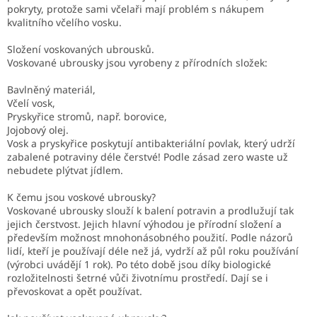
pokryty, protože sami včelaři mají problém s nákupem
kvalitního včelího vosku.
Složení voskovaných ubrousků.
Voskované ubrousky jsou vyrobeny z přírodních složek:
Bavlněný materiál,
Včelí vosk,
Pryskyřice stromů, např. borovice,
Jojobový olej.
Vosk a pryskyřice poskytují antibakteriální povlak, který udrží
zabalené potraviny déle čerstvé! Podle zásad zero waste už
nebudete plýtvat jídlem.
K čemu jsou voskové ubrousky?
Voskované ubrousky slouží k balení potravin a prodlužují tak
jejich čerstvost. Jejich hlavní výhodou je přírodní složení a
především možnost mnohonásobného použití. Podle názorů
lidí, kteří je používají déle než já, vydrží až půl roku používání
(výrobci uvádějí 1 rok). Po této době jsou díky biologické
rozložitelnosti šetrné vůči životnímu prostředí. Dají se i
převoskovat a opět používat.