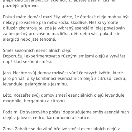
pozdější přípravu.
Pokud máte domácí mazlíčky, vězte, že éterické oleje mohou být
někdy pro vašeho psa nebo kočku škodlivé. Než si vyrobíte
difuzér, zkontrolujte, zda je vybraný esenciální olej považován
za bezpečný pro vašeho mazlíčka, děti nebo vás, pokud jste
alergičtí nebo jste těhotná.
Směs sezónních esenciálních olejů
Doporučuji experimentovat s různými směsmi olejů a vytvářet
například sezónní směsi:
Jaro. Nechte svůj domov rozkvést vůní čerstvých květin, které
jaro přináší díky kombinaci esenciálních olejů z citrusů, cedru,
levandule, pelargónie a jasmínu.
Léto. Rozzařte svůj domov směsí esenciálních olejů levandule,
magnólie, bergamotu a citronu.
Podzim. Do svetrového počasí doporučujeme směs esenciálních
olejů z jalovce, cedru, kardamomu a skořice.
Zima. Zahalte se do vůně hřejivé směsi esenciálních olejů z