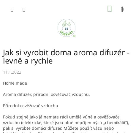
Přejít
NÁKUP
na
obsah
KOŠÍK
Jak si vyrobit doma aroma difuzér -
levně a rychle
11.1.2022
Home made
Aroma difuzér, přírodní osvěžovač vzduchu.
Přírodní osvěžovač vzduchu
Pokud stejně jako já nemáte rádi umělé vůně a osvěžovače
vzduchu (elektrické, které jsou plné nepříjemných „chemikálií“),
pak si vyrobte domácí difuzér. Můžete použít vázu nebo