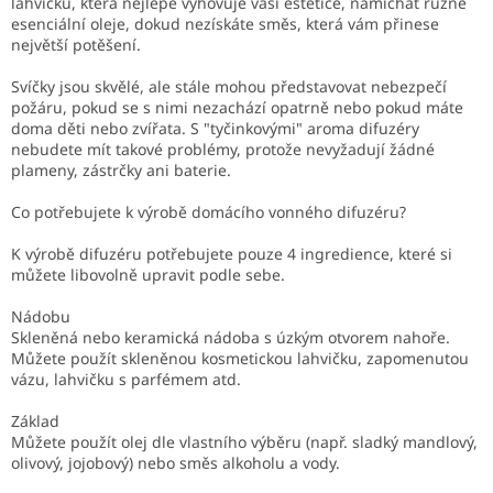
lahvičku, která nejlépe vyhovuje vaší estetice, namíchat různé
esenciální oleje, dokud nezískáte směs, která vám přinese
největší potěšení.
Svíčky jsou skvělé, ale stále mohou představovat nebezpečí
požáru, pokud se s nimi nezachází opatrně nebo pokud máte
doma děti nebo zvířata. S "tyčinkovými" aroma difuzéry
nebudete mít takové problémy, protože nevyžadují žádné
plameny, zástrčky ani baterie.
Co potřebujete k výrobě domácího vonného difuzéru?
K výrobě difuzéru potřebujete pouze 4 ingredience, které si
můžete libovolně upravit podle sebe.
Nádobu
Skleněná nebo keramická nádoba s úzkým otvorem nahoře.
Můžete použít skleněnou kosmetickou lahvičku, zapomenutou
vázu, lahvičku s parfémem atd.
Základ
Můžete použít olej dle vlastního výběru (např. sladký mandlový,
olivový, jojobový) nebo směs alkoholu a vody.