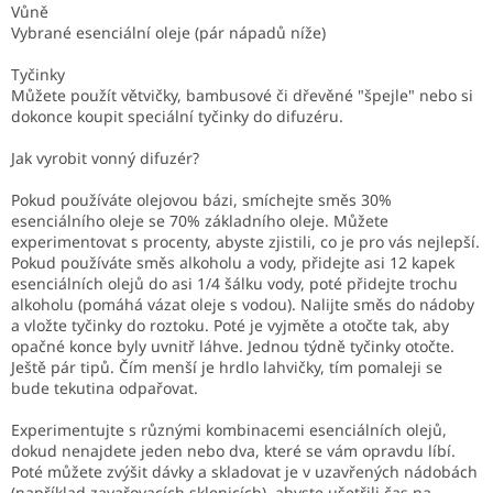
Vůně
Vybrané esenciální oleje (pár nápadů níže)
Tyčinky
Můžete použít větvičky, bambusové či dřevěné "špejle" nebo si
dokonce koupit speciální tyčinky do difuzéru.
Jak vyrobit vonný difuzér?
Pokud používáte olejovou bázi, smíchejte směs 30%
esenciálního oleje se 70% základního oleje. Můžete
experimentovat s procenty, abyste zjistili, co je pro vás nejlepší.
Pokud používáte směs alkoholu a vody, přidejte asi 12 kapek
esenciálních olejů do asi 1/4 šálku vody, poté přidejte trochu
alkoholu (pomáhá vázat oleje s vodou). Nalijte směs do nádoby
a vložte tyčinky do roztoku. Poté je vyjměte a otočte tak, aby
opačné konce byly uvnitř láhve. Jednou týdně tyčinky otočte.
Ještě pár tipů.
Čím menší je hrdlo lahvičky, tím pomaleji se
bude tekutina odpařovat.
Experimentujte s různými kombinacemi esenciálních olejů,
dokud nenajdete jeden nebo dva, které se vám opravdu líbí.
Poté můžete zvýšit dávky a skladovat je v uzavřených nádobách
(například zavařovacích sklenicích), abyste ušetřili čas na