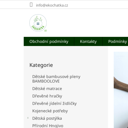
Přejít
info@ekochatka.cz
na
obsah
Obchodní podmínky
Kontakty
Podmínky 
V
P
o
í
Přeskočit
s
t
Kategorie
kategorie
t
e
r
Dětské bambusové pleny
a
j
BAMBOOLOVE
n
t
Dětské matrace
n
e
Dřevěné hračky
í
Dřevěné jídelní židličky
v
p
a
Kojenecké potřeby
i
n
Dětská postýlka
n
e
Přírodní Hnojivo