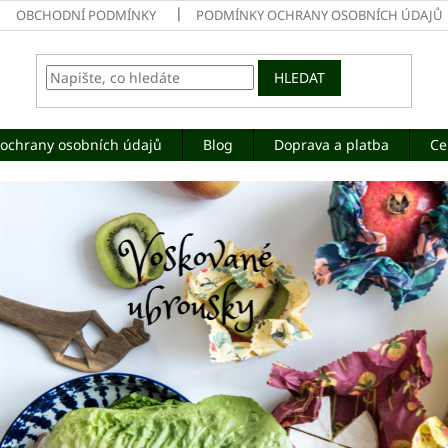
OBCHODNÍ PODMÍNKY
PODMÍNKY OCHRANY OSOBNÍCH ÚDAJŮ
HLEDAT
ochrany osobních údajů
Blog
Doprava a platba
Ce