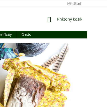
Přihlášení
NÁKUPNÍ
Prázdný košík
KOŠÍK
rtifikáty
O nás