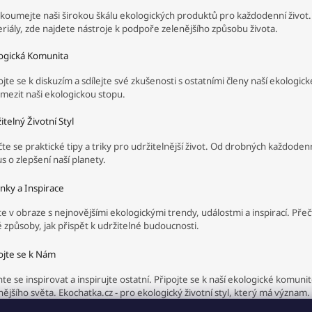
koumejte naši širokou škálu ekologických produktů pro každodenní život.
riály, zde najdete nástroje k podpoře zelenějšího způsobu života.
ogická Komunita
ojte se k diskuzím a sdílejte své zkušenosti s ostatními členy naší ekolog
omezit naši ekologickou stopu.
itelný Životní Styl
te se praktické tipy a triky pro udržitelnější život. Od drobných každod
s o zlepšení naší planety.
nky a Inspirace
e v obraze s nejnovějšími ekologickými trendy, událostmi a inspirací. Př
 způsoby, jak přispět k udržitelné budoucnosti.
ojte se k Nám
te se inspirovat a inspirujte ostatní. Připojte se k naší ekologické komun
nějšího světa. Ekochatka.cz - pro ekologický životní styl, který má význam.