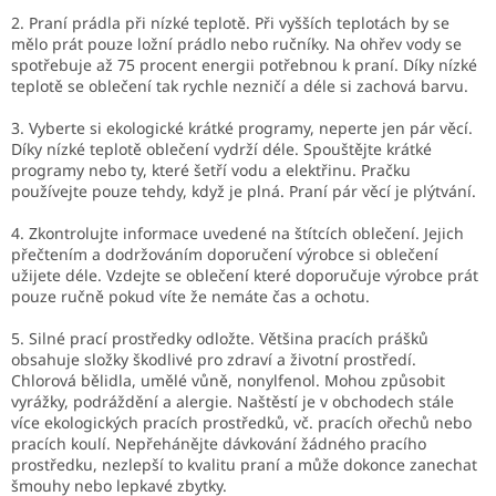
2. Praní prádla při nízké teplotě. Při vyšších teplotách by se
mělo prát pouze ložní prádlo nebo ručníky. Na ohřev vody se
spotřebuje až 75 procent energii potřebnou k praní. Díky nízké
teplotě se oblečení tak rychle nezničí a déle si zachová barvu.
3. Vyberte si ekologické krátké programy, neperte jen pár věcí.
Díky nízké teplotě oblečení vydrží déle. Spouštějte krátké
programy nebo ty, které šetří vodu a elektřinu. Pračku
používejte pouze tehdy, když je plná. Praní pár věcí je plýtvání.
4. Zkontrolujte informace uvedené na štítcích oblečení. Jejich
přečtením a dodržováním doporučení výrobce si oblečení
užijete déle. Vzdejte se oblečení které doporučuje výrobce prát
pouze ručně pokud víte že nemáte čas a ochotu.
5. Silné prací prostředky odložte. Většina pracích prášků
obsahuje složky škodlivé pro zdraví a životní prostředí.
Chlorová bělidla, umělé vůně, nonylfenol. Mohou způsobit
vyrážky, podráždění a alergie. Naštěstí je v obchodech stále
více ekologických pracích prostředků, vč. pracích ořechů nebo
pracích koulí. Nepřehánějte dávkování žádného pracího
prostředku, nezlepší to kvalitu praní a může dokonce zanechat
šmouhy nebo lepkavé zbytky.