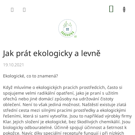
Přejít
NÁKUP
na
obsah
KOŠÍK
Jak prát ekologicky a levně
19.10.2021
Ekologické, co to znamená?
Když mluvíme o ekologických pracích prostředcích, často si
spojujeme velmi radikální opatření, jako je praní s užitím
ořechů nebo jiné domácí způsoby na udržování čistoty
oblečení. Není to však jediná možnost. Naštěstí existuje zlatá
střední cesta mezi silnými pracími prostředky a ekologickými
řešeními, která si sami vytvoříte. Jsou to například výrobky firmy
Klar. Jejich složení je ekologické, bez škodlivých chemikálií. Jsou
biologicky odbouratelné. Účinně spojují účinnost a šetrnost k
pokožce. Navíc díky speciální receptuře fungují i ​​při nízkých