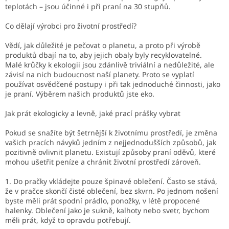
teplotách – jsou účinné i při praní na 30 stupňů.
Co dělají výrobci pro životní prostředí?
Vědí, jak důležité je pečovat o planetu, a proto při výrobě
produktů dbají na to, aby jejich obaly byly recyklovatelné.
Malé krůčky k ekologii jsou zdánlivě triviální a nedůležité, ale
závisí na nich budoucnost naší planety. Proto se vyplatí
používat osvědčené postupy i při tak jednoduché činnosti, jako
je praní. Výběrem našich produktů jste eko.
Jak prát ekologicky a levně, jaké prací prášky vybrat
Pokud se snažíte být šetrnější k životnímu prostředí, je změna
vašich pracích návyků jedním z nejjednodušších způsobů, jak
pozitivně ovlivnit planetu. Existují způsoby praní oděvů, které
mohou ušetřit peníze a chránit životní prostředí zároveň.
1. Do pračky vkládejte pouze špinavé oblečení. Často se stává,
že v pračce skončí čisté oblečení, bez skvrn. Po jednom nošení
byste měli prát spodní prádlo, ponožky, v létě propocené
halenky. Oblečení jako je sukně, kalhoty nebo svetr, bychom
měli prát, když to opravdu potřebují.