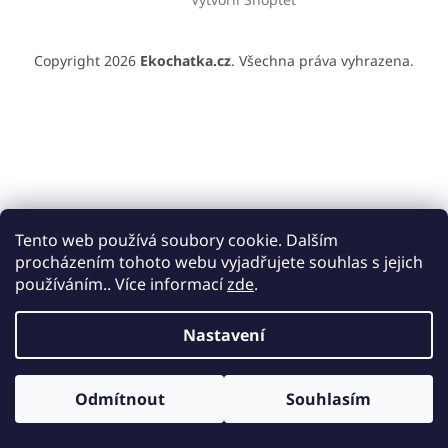
p
a
t
Copyright 2026
Ekochatka.cz
. Všechna práva vyhrazena.
í
Tento web používá soubory cookie. Dalším
procházením tohoto webu vyjadřujete souhlas s jejich
používáním.. Více informací
zde
.
Nastavení
Odmítnout
Souhlasím