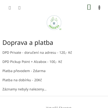
Přejít
NÁKUP
na
obsah
KOŠÍK
Doprava a platba
DPD Private - doručení na adresu - 120,- Kč
DPD Pickup Point + Alzabox - 100,- Kč
Platba převodem - Zdarma
Platba na dobírku - 20Kč
Záznamy nebyly nalezeny...
Z
á
Vytvořil Shoptet