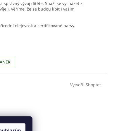
na správný vývoj dítěte. Snaží se vycházet z
jeli, věříme, že se budou líbit i vašim
írodní olejovosk a certifikované barvy.
LÁNEK
Vytvořil Shoptet
ouhlasím