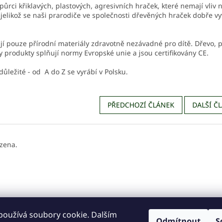
půrci křiklavých, plastových, agresivních hraček, které nemají vliv 
 jelikož se naši prarodiče ve společnosti dřevěných hraček dobře vyví
jí pouze přírodní materiály zdravotně nezávadné pro dítě. Dřevo, př
 produkty splňují normy Evropské unie a jsou certifikovány CE.
 důležité - od A do Z se vyrábí v Polsku.
PŘEDCHOZÍ ČLÁNEK
DALŠÍ Č
zena.
používá soubory cookie. Dalším
Odmítnout
S