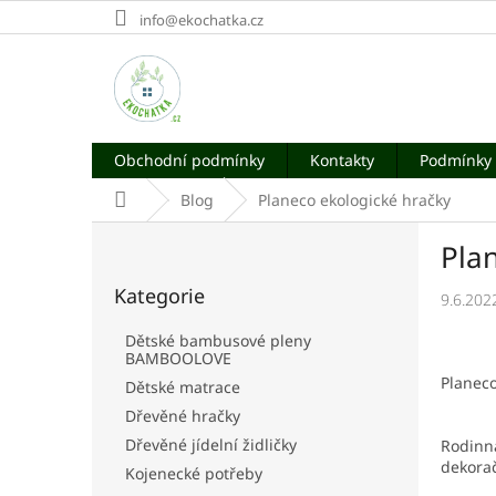
Přejít
info@ekochatka.cz
na
obsah
Obchodní podmínky
Kontakty
Podmínky 
Domů
Blog
Planeco ekologické hračky
P
Pla
o
Přeskočit
s
Kategorie
kategorie
9.6.202
t
r
Dětské bambusové pleny
a
BAMBOOLOVE
n
Planeco
Dětské matrace
n
Dřevěné hračky
í
Dřevěné jídelní židličky
Rodinná
p
dekorač
a
Kojenecké potřeby