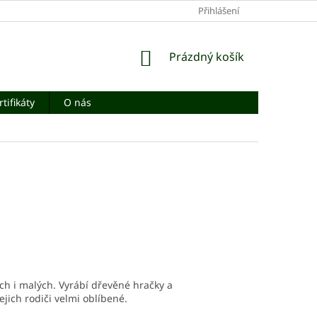
Přihlášení
NÁKUPNÍ
Prázdný košík
KOŠÍK
rtifikáty
O nás
ch i malých. Vyrábí dřevěné hračky a
jich rodiči velmi oblíbené.