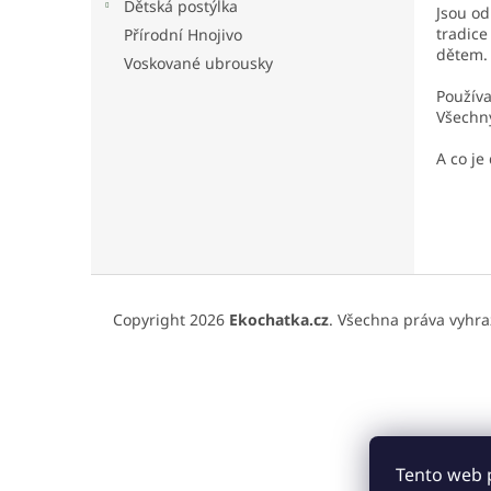
n
Dětská postýlka
Jsou od
e
tradice
Přírodní Hnojivo
l
dětem.
Voskované ubrousky
Používa
Všechny
A co je
Z
á
Copyright 2026
Ekochatka.cz
. Všechna práva vyhra
p
a
t
í
Tento web 