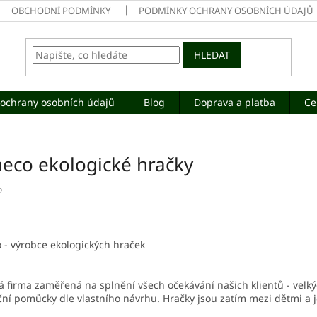
OBCHODNÍ PODMÍNKY
PODMÍNKY OCHRANY OSOBNÍCH ÚDAJŮ
HLEDAT
ochrany osobních údajů
Blog
Doprava a platba
Ce
neco ekologické hračky
2
 - výrobce ekologických hraček
 firma zaměřená na splnění všech očekávání našich klientů - velký
ní pomůcky dle vlastního návrhu. Hračky jsou zatím mezi dětmi a je